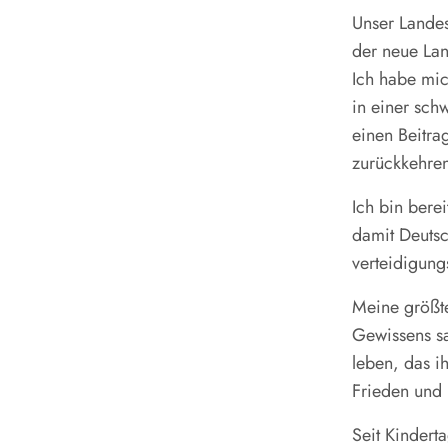
Unser Landes
der neue Lan
Ich habe mic
in einer sch
einen Beitra
zurückkehren
Ich bin bere
damit Deutsch
verteidigung
Meine größte
Gewissens sa
leben, das i
Frieden und F
Seit Kinder