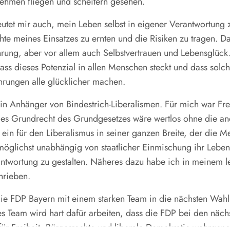
ehmen fliegen und scheitern gesehen.
eutet mir auch, mein Leben selbst in eigener Verantwortung
hte meines Einsatzes zu ernten und die Risiken zu tragen. D
ahrung, aber vor allem auch Selbstvertrauen und Lebensglück.
ass dieses Potenzial in allen Menschen steckt und dass solc
ahrungen alle glücklicher machen.
ein Anhänger von Bindestrich-Liberalismen. Für mich war Fr
edes Grundrecht des Grundgesetzes wäre wertlos ohne die an
b ein für den Liberalismus in seiner ganzen Breite, der die 
möglichst unabhängig von staatlicher Einmischung ihr Leben 
ntwortung zu gestalten. Näheres dazu habe ich in meinem l
rieben.
ie FDP Bayern mit einem starken Team in die nächsten Wah
es Team wird hart dafür arbeiten, dass die FDP bei den näc
t für Freiheit, Bürgerrechte und liberale Demokratie wahrg