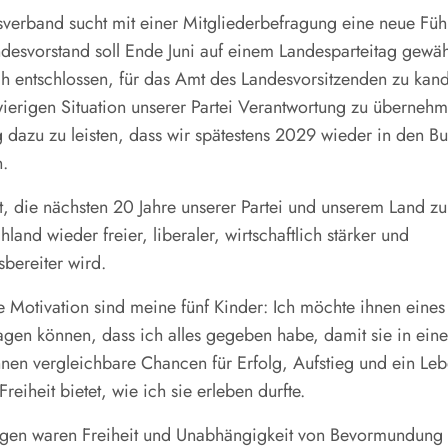
verband sucht mit einer Mitgliederbefragung eine neue Füh
desvorstand soll Ende Juni auf einem Landesparteitag gewäh
h entschlossen, für das Amt des Landesvorsitzenden zu kan
wierigen Situation unserer Partei Verantwortung zu überneh
g dazu zu leisten, dass wir spätestens 2029 wieder in den B
.
it, die nächsten 20 Jahre unserer Partei und unserem Land 
land wieder freier, liberaler, wirtschaftlich stärker und
sbereiter wird.
 Motivation sind meine fünf Kinder: Ich möchte ihnen eines
gen können, dass ich alles gegeben habe, damit sie in ein
hnen vergleichbare Chancen für Erfolg, Aufstieg und ein Leb
reiheit bietet, wie ich sie erleben durfte.
tagen waren Freiheit und Unabhängigkeit von Bevormundung