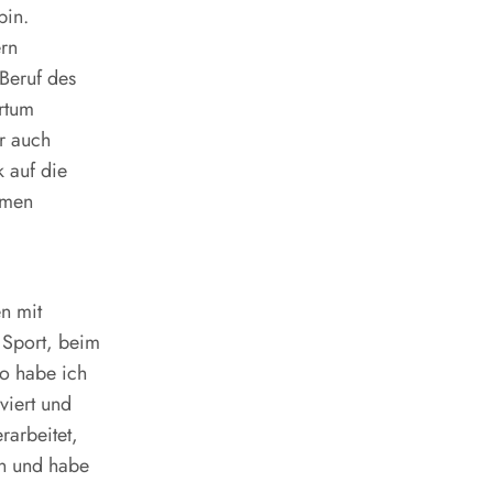
bin.
rn
Beruf des
rtum
er auch
 auf die
mmen
n mit
m Sport, beim
o habe ich
viert und
rarbeitet,
n und habe