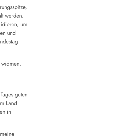
rungsspitze,
lt werden.
didieren, um
men und
undestag
zu widmen,
 Tages guten
em Land
en in
 meine