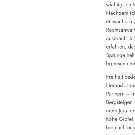
wichtigsten 
Nachdem ich
entwachsen w
Rechtsanwalt
ausbrach. Ic
erfahren, da
Sprünge helf
bremsen und 
Freiheit bed
Herausforde
Partnern – m
Bergsteigen 
mein Jura- u
hohe Gipfel 
bin nach un