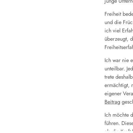
junge Untern
Freiheit bed
und die Früc
ich viel Erf
überzeugt, d
Freiheitserf
Ich war nie 
unteilbar. J
trete deshal
ermächtigt, 
eigener Vera
Beitrag
gesch
Ich möchte d
führen. Dies
als die Kraf