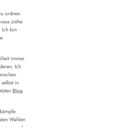
 zu ordnen
araus ziehe
 Ich bin
he
eiheit immer
deren. Ich
Menschen
selbst in
etzten
Blog-
lkämpfe
hsten Wahlen
enommen und