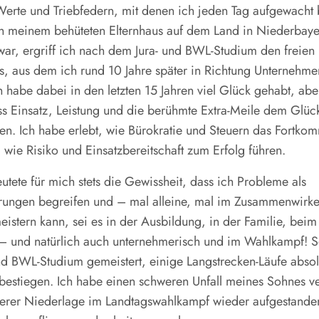
Werte und Triebfedern, mit denen ich jeden Tag aufgewacht 
 meinem behüteten Elternhaus auf dem Land in Niederbaye
ar, ergriff ich nach dem Jura- und BWL-Studium den freien 
s, aus dem ich rund 10 Jahre später in Richtung Unternehme
h habe dabei in den letzten 15 Jahren viel Glück gehabt, ab
ss Einsatz, Leistung und die berühmte Extra-Meile dem Glück
en. Ich habe erlebt, wie Bürokratie und Steuern das Fortko
wie Risiko und Einsatzbereitschaft zum Erfolg führen.
eutete für mich stets die Gewissheit, dass ich Probleme als
rungen begreifen und – mal alleine, mal im Zusammenwirke
eistern kann, sei es in der Ausbildung, in der Familie, bei
– und natürlich auch unternehmerisch und im Wahlkampf! S
nd BWL-Studium gemeistert, einige Langstrecken-Läufe absol
bestiegen. Ich habe einen schweren Unfall meines Sohnes ve
serer Niederlage im Landtagswahlkampf wieder aufgestande